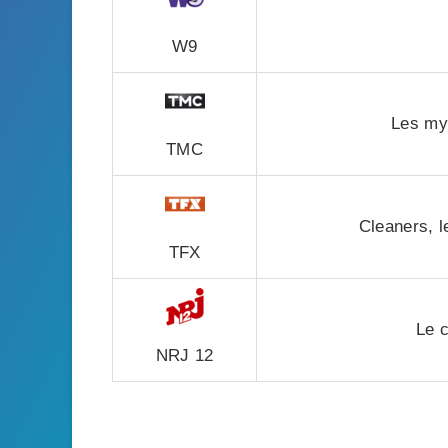
W9
Les my
TMC
Cleaners, 
TFX
Le c
NRJ 12