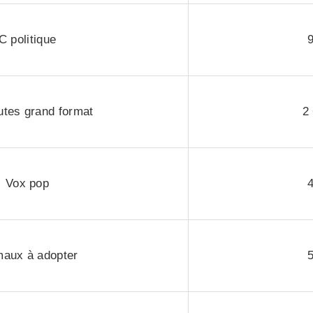
C politique
utes grand format
2
Vox pop
maux à adopter