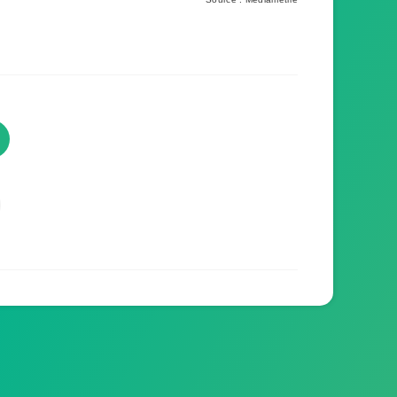
TVProgramme respecte votre
vie privée
TVProgramme utilise des Cookies dans le but
de traiter des données relatives à votre
navigation afin d'améliorer votre expérience en
tant qu'utilisateur.
Personnaliser les cookies