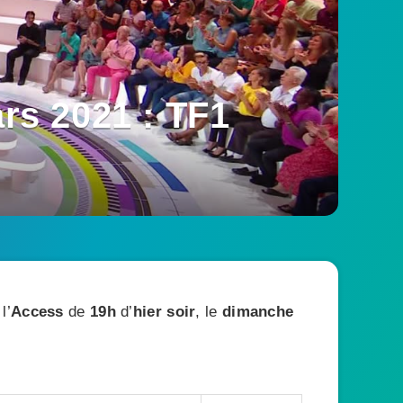
rs 2021 : TF1
l’
Access
de
19h
d’
hier soir
, le
dimanche