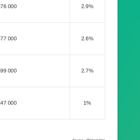
676 000
2.9%
677 000
2.6%
599 000
2.7%
247 000
1%
Source : Médiamétrie