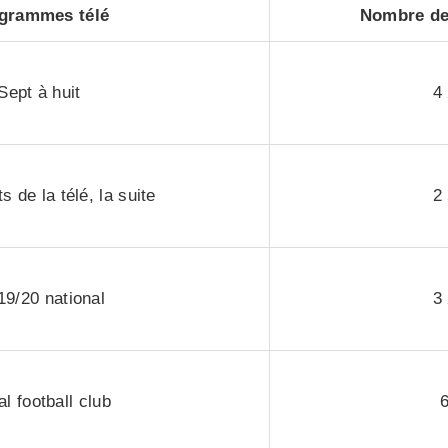
grammes télé
Nombre de
Sept à huit
4
s de la télé, la suite
2
19/20 national
3
l football club