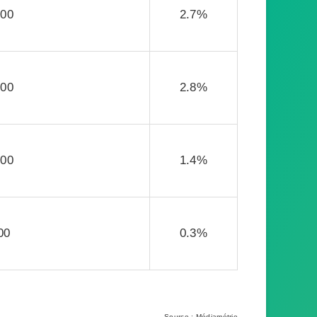
000
2.7%
000
2.8%
000
1.4%
00
0.3%
Source : Médiamétrie