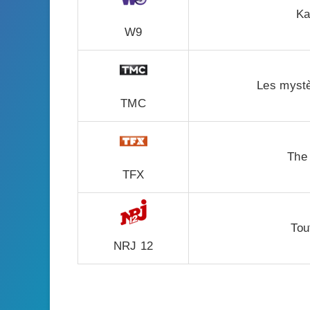
Ka
W9
Les mystè
TMC
The
TFX
Tou
NRJ 12