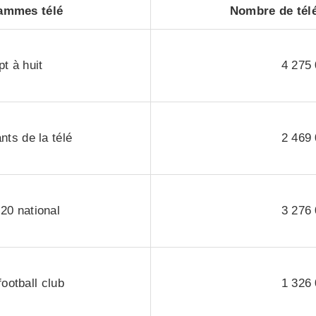
ammes télé
Nombre de tél
pt à huit
4 275
nts de la télé
2 469
20 national
3 276
football club
1 326