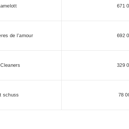
amelott
671 
res de l’amour
692 
 Cleaners
329 
t schuss
78 0