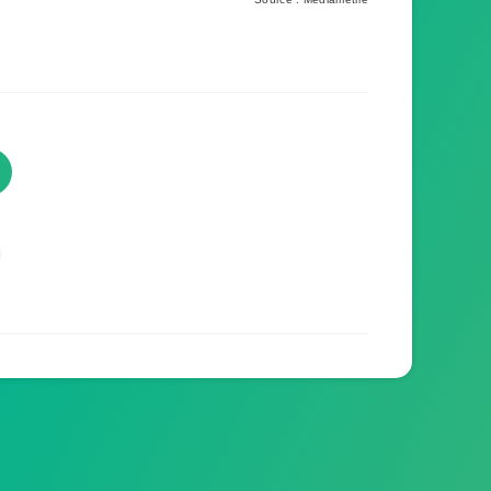
TVProgramme respecte votre
vie privée
TVProgramme utilise des Cookies dans le but
de traiter des données relatives à votre
navigation afin d'améliorer votre expérience en
tant qu'utilisateur.
Personnaliser les cookies