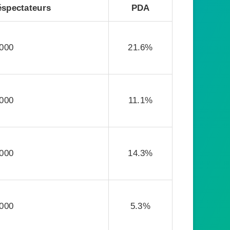
éspectateurs
PDA
 000
21.6%
 000
11.1%
 000
14.3%
 000
5.3%