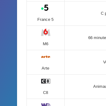
C 
France 5
66 minute
M6
V
Arte
Animau
C8