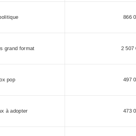
politique
866 
s grand format
2 507
ox pop
497 
x à adopter
473 