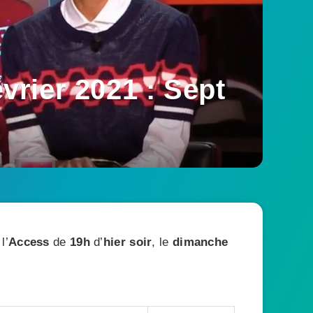
rier 2021 : Sept
l’
Access
de
19h
d’
hier soir
, le
dimanche