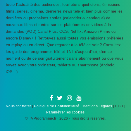
toute l'actualité des audiences, feuilletons quotidiens, émissions,
films, séries, cinéma, dernières news télé et bien plus comme les
dernières ou prochaines sorties (calendrier & catalogue) de
nouveaux films et séries sur les plateformes de vidéos à la
demandes (VOD) Canal Plus, OCS, Netflix, Amazon Prime ou
encore Disney+ ! Retrouvez aussi toutes vos émissions préférées
en replay ou en direct. Que regarder à la télé ce soir ? Consultez
les guide des programmes télé et TNT d'aujourd'hui, d'en ce
TVProgramme respecte votre vie
moment ou de ce soir gratuitement sans abonnement où que vous
privée
soyez avec votre ordinateur, tablette ou smartphone (Android,
iOS...).
TVProgramme utilise des Cookies dans le but de traiter
des données relatives à votre navigation afin
d'améliorer votre expérience en tant qu'utilisateur.
Personnaliser les cookies
Accepter
Nous contacter
|
Politique de Confidentialité
|
Mentions Légales
| CGU |
Paramétrer les cookies
© TVProgramme.fr · 2026 · Tous droits réservés.
Refuser