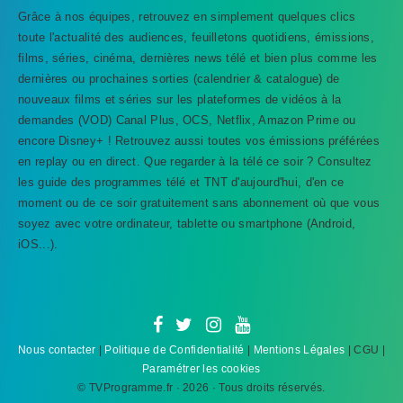
Grâce à nos équipes, retrouvez en simplement quelques clics
toute l'actualité des audiences, feuilletons quotidiens, émissions,
films, séries, cinéma, dernières news télé et bien plus comme les
dernières ou prochaines sorties (calendrier & catalogue) de
nouveaux films et séries sur les plateformes de vidéos à la
demandes (VOD) Canal Plus, OCS, Netflix, Amazon Prime ou
encore Disney+ ! Retrouvez aussi toutes vos émissions préférées
en replay ou en direct. Que regarder à la télé ce soir ? Consultez
les guide des programmes télé et TNT d'aujourd'hui, d'en ce
TVProgramme respecte votre vie
moment ou de ce soir gratuitement sans abonnement où que vous
privée
soyez avec votre ordinateur, tablette ou smartphone (Android,
iOS...).
TVProgramme utilise des Cookies dans le but de traiter
des données relatives à votre navigation afin
d'améliorer votre expérience en tant qu'utilisateur.
Personnaliser les cookies
Accepter
Nous contacter
|
Politique de Confidentialité
|
Mentions Légales
| CGU |
Paramétrer les cookies
© TVProgramme.fr · 2026 · Tous droits réservés.
Refuser