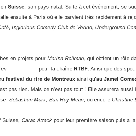
e en
Suisse
, son pays natal. Suite à cet événement, se su
nstalle ensuite à Paris où elle parvient très rapidement à 
Café
,
Inglorious Comedy Club de Verino
,
Underground Co
iches en projets pour
Marina Rollman
, qui obtient un rôle 
ien
Dan Gagnon
pour la chaîne
RTBF
. Ainsi que des spec
nnu
festival du rire de Montreux
ainsi qu’
au Jamel Come
’est pas rien. Mais ce n’est pas tout ! Elle assurera aussi
sse
,
Sebastian Marx
,
Bun Hay Mean
, ou encore
Christine 
if Suisse,
Carac Attack
pour leur première saison puis a l