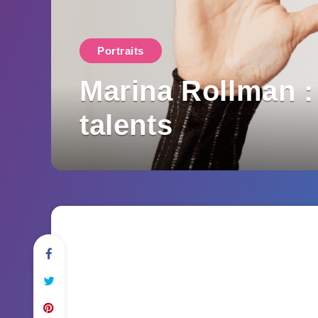
Portraits
Marina Rollman : 
talents