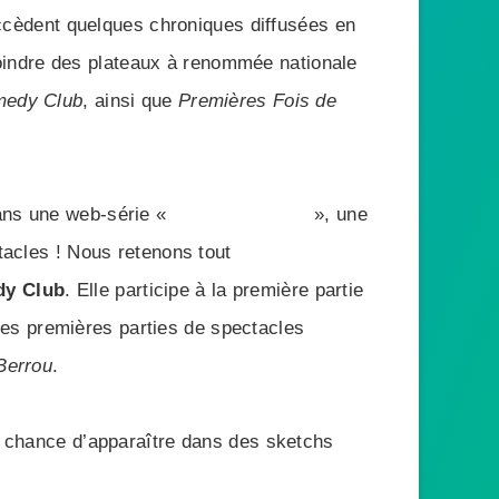
ccèdent quelques chroniques diffusées en
rejoindre des plateaux à renommée nationale
medy Club
, ainsi que
Premières Fois de
dans une web-série «
Presque normal
», une
tacles ! Nous retenons tout
dy Club
. Elle participe à la première partie
 les premières parties de spectacles
Berrou
.
a chance d’apparaître dans des sketchs