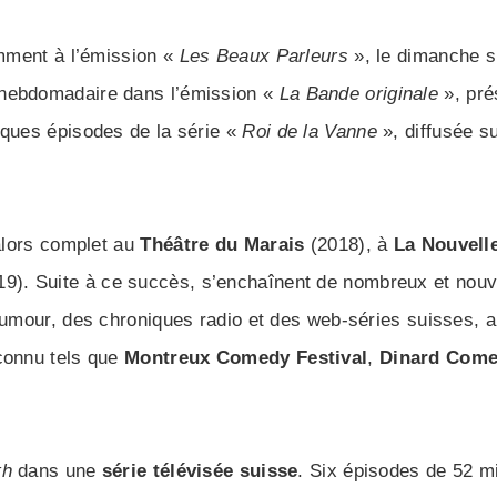
emment à l’émission «
Les Beaux Parleurs
», le dimanche 
 hebdomadaire dans l’émission «
La Bande originale
», pré
lques épisodes de la série «
Roi de la Vanne
», diffusée s
 alors complet au
Théâtre du Marais
(2018), à
La Nouvell
9). Suite à ce succès, s’enchaînent de nombreux et nou
’humour, des chroniques radio et des web-séries suisses, 
econnu tels que
Montreux Comedy Festival
,
Dinard Come
th
dans une
série télévisée suisse
. Six épisodes de 52 m