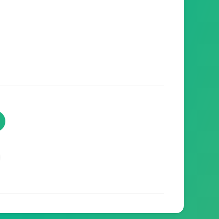
TVProgramme respecte votre
vie privée