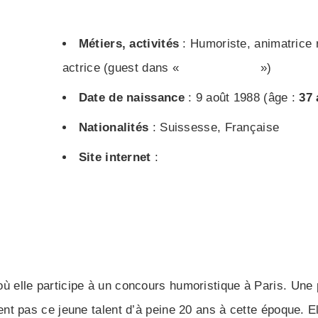
Métiers, activités
: Humoriste, animatrice 
actrice (guest dans «
Dix pour cent
»)
Date de naissance
: 9 août 1988 (âge :
37 
Nationalités
: Suissesse, Française
Site internet
:
Voir le site officiel de Mari
où elle participe à un concours humoristique à Paris. Une
 pas ce jeune talent d’à peine 20 ans à cette époque. Ell