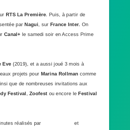
sur
RTS La Première
. Puis, à partir de
sentée par
Nagui
, sur
France Inter.
On
ur
Canal+
le samedi soir en Access Prime
e Eve
(2019), et a aussi joué 3 mois à
veaux projets pour
Marina Rollman
comme
ainsi que de nombreuses invitations aux
dy Festival
,
Zoofest
ou encore le
Festival
inutes réalisés par
Bruno Deville
et