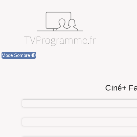
Mode Sombre 🌓
Ciné+ Fa