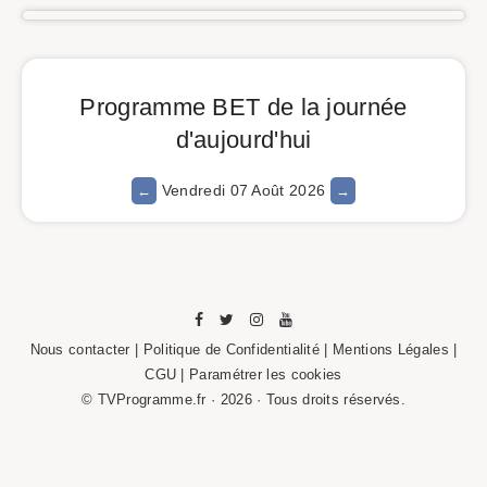
Programme BET de la journée
d'aujourd'hui
Vendredi 07 Août 2026
Nous contacter
|
Politique de Confidentialité
|
Mentions Légales
|
CGU |
Paramétrer les cookies
© TVProgramme.fr · 2026 · Tous droits réservés.