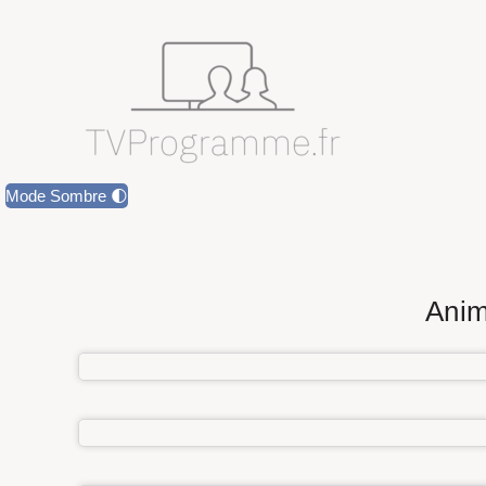
Mode Sombre 🌓
Anim