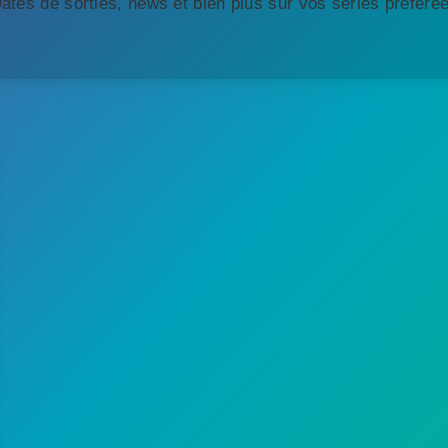
ates de sorties, news et bien plus sur vos séries préféré