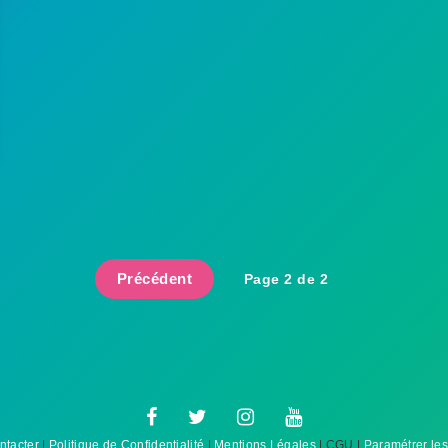
Précédent
Page 2 de 2
ntacter
|
Politique de Confidentialité
|
Mentions Légales
| CGU |
Paramétrer les