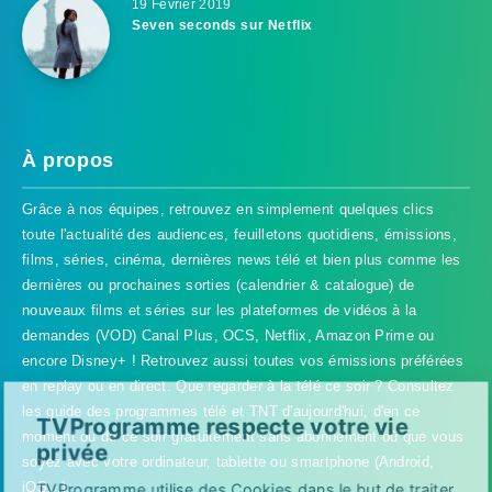
19 Février 2019
Seven seconds sur Netflix
À propos
Grâce à nos équipes, retrouvez en simplement quelques clics
toute l'actualité des audiences, feuilletons quotidiens, émissions,
films, séries, cinéma, dernières news télé et bien plus comme les
dernières ou prochaines sorties (calendrier & catalogue) de
nouveaux films et séries sur les plateformes de vidéos à la
demandes (VOD) Canal Plus, OCS, Netflix, Amazon Prime ou
encore Disney+ ! Retrouvez aussi toutes vos émissions préférées
en replay ou en direct. Que regarder à la télé ce soir ? Consultez
les guide des programmes télé et TNT d'aujourd'hui, d'en ce
TVProgramme respecte votre vie
moment ou de ce soir gratuitement sans abonnement où que vous
privée
soyez avec votre ordinateur, tablette ou smartphone (Android,
iOS...).
TVProgramme utilise des Cookies dans le but de traiter