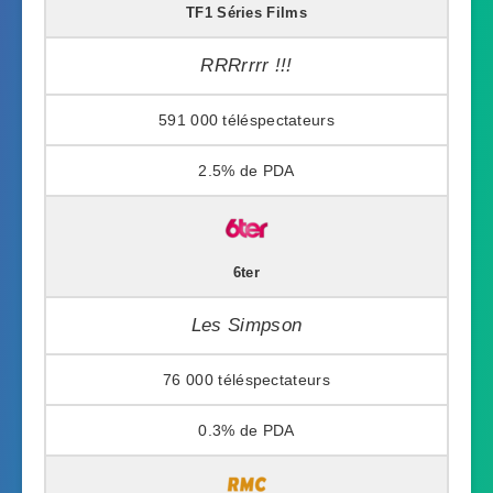
TF1 Séries Films
RRRrrrr !!!
591 000
2.5%
6ter
Les Simpson
76 000
0.3%