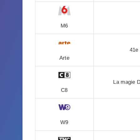
M6
41e 
Arte
La magie D
C8
W9