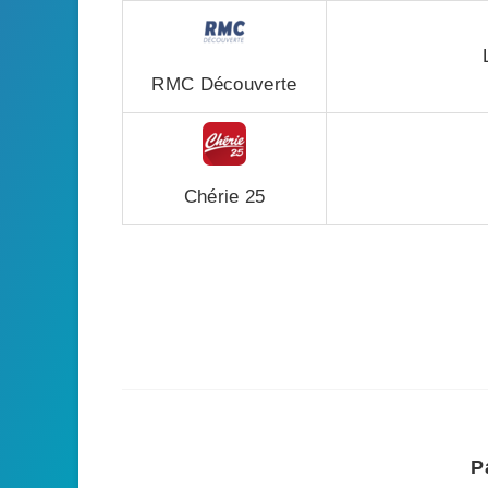
RMC Découverte
Chérie 25
P