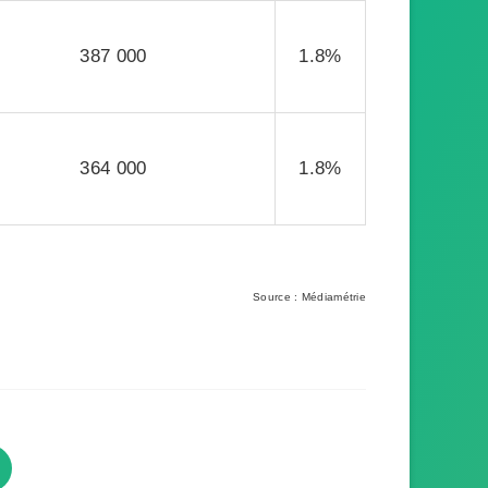
387 000
1.8%
364 000
1.8%
Source : Médiamétrie