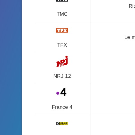
Ri
TMC
Le m
TFX
NRJ 12
France 4