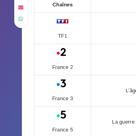
Chaînes
TF1
France 2
L’âg
France 3
La guerre 
France 5