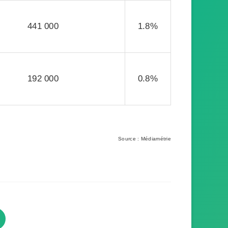
441 000
1.8%
192 000
0.8%
Source : Médiamétrie