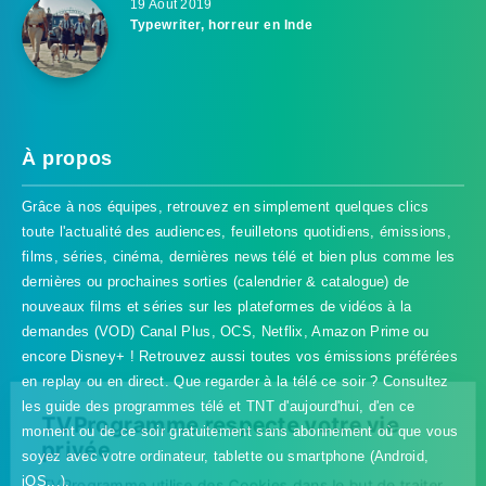
19 Août 2019
Typewriter, horreur en Inde
À propos
Grâce à nos équipes, retrouvez en simplement quelques clics
toute l'actualité des audiences, feuilletons quotidiens, émissions,
films, séries, cinéma, dernières news télé et bien plus comme les
dernières ou prochaines sorties (calendrier & catalogue) de
nouveaux films et séries sur les plateformes de vidéos à la
demandes (VOD) Canal Plus, OCS, Netflix, Amazon Prime ou
encore Disney+ ! Retrouvez aussi toutes vos émissions préférées
en replay ou en direct. Que regarder à la télé ce soir ? Consultez
les guide des programmes télé et TNT d'aujourd'hui, d'en ce
TVProgramme respecte votre vie
moment ou de ce soir gratuitement sans abonnement où que vous
privée
soyez avec votre ordinateur, tablette ou smartphone (Android,
iOS...).
TVProgramme utilise des Cookies dans le but de traiter