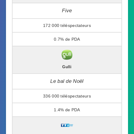
Five
172 000
0.7%
Gulli
Le bal de Noël
336 000
1.4%