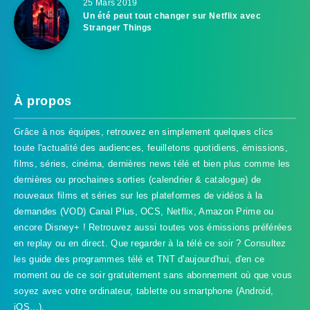
25 Mars 2019
Un été peut tout changer sur Netflix avec
Stranger Things
À propos
Grâce à nos équipes, retrouvez en simplement quelques clics
toute l'actualité des audiences, feuilletons quotidiens, émissions,
films, séries, cinéma, dernières news télé et bien plus comme les
dernières ou prochaines sorties (calendrier & catalogue) de
nouveaux films et séries sur les plateformes de vidéos à la
demandes (VOD) Canal Plus, OCS, Netflix, Amazon Prime ou
encore Disney+ ! Retrouvez aussi toutes vos émissions préférées
en replay ou en direct. Que regarder à la télé ce soir ? Consultez
les guide des programmes télé et TNT d'aujourd'hui, d'en ce
TVProgramme respecte votre vie
moment ou de ce soir gratuitement sans abonnement où que vous
privée
soyez avec votre ordinateur, tablette ou smartphone (Android,
iOS...).
TVProgramme utilise des Cookies dans le but de traiter