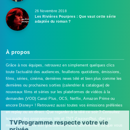
26 Novembre 2018
Les Rivières Pourpres : Que vaut cette série
adaptée du roman ?
À propos
Grâce à nos équipes, retrouvez en simplement quelques clics
toute l'actualité des audiences, feuilletons quotidiens, émissions,
films, séries, cinéma, dernières news télé et bien plus comme les
dernières ou prochaines sorties (calendrier & catalogue) de
nouveaux films et séries sur les plateformes de vidéos à la
demandes (VOD) Canal Plus, OCS, Netflix, Amazon Prime ou
encore Disney+ ! Retrouvez aussi toutes vos émissions préférées
en replay ou en direct. Que regarder à la télé ce soir ? Consultez
les guide des programmes télé et TNT d'aujourd'hui, d'en ce
TVProgramme respecte votre vie
moment ou de ce soir gratuitement sans abonnement où que vous
privée