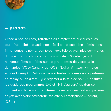
À propos
Grâce à nos équipes, retrouvez en simplement quelques clics
toute l'actualité des audiences, feuilletons quotidiens, émissions,
films, séries, cinéma, dernières news télé et bien plus comme les
dernières ou prochaines sorties (calendrier & catalogue) de
nouveaux films et séries sur les plateformes de vidéos à la
demandes (VOD) Canal Plus, OCS, Netflix, Amazon Prime ou
encore Disney+ ! Retrouvez aussi toutes vos émissions préférées
en replay ou en direct. Que regarder à la télé ce soir ? Consultez
les guide des programmes télé et TNT d'aujourd'hui, d'en ce
TVProgramme respecte votre vie
moment ou de ce soir gratuitement sans abonnement où que vous
privée
soyez avec votre ordinateur, tablette ou smartphone (Android,
iOS...).
TVProgramme utilise des Cookies dans le but de traiter
des données relatives à votre navigation afin