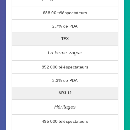
688 00
2.7%
TFX
La 5eme vague
852 000
3.3%
NRJ 12
Héritages
495 000