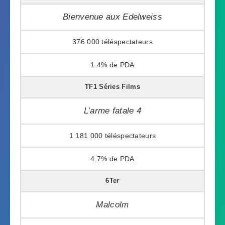
Bienvenue aux Edelweiss
376 000
1.4%
TF1 Séries Films
L’arme fatale 4
1 181 000
4.7%
6Ter
Malcolm