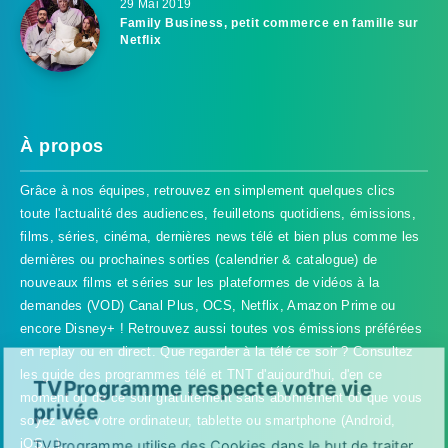
29 Mai 2019
Family Business, petit commerce en famille sur
Netflix
À propos
Grâce à nos équipes, retrouvez en simplement quelques clics
toute l'actualité des audiences, feuilletons quotidiens, émissions,
films, séries, cinéma, dernières news télé et bien plus comme les
dernières ou prochaines sorties (calendrier & catalogue) de
nouveaux films et séries sur les plateformes de vidéos à la
demandes (VOD) Canal Plus, OCS, Netflix, Amazon Prime ou
encore Disney+ ! Retrouvez aussi toutes vos émissions préférées
en replay ou en direct. Que regarder à la télé ce soir ? Consultez
les guide des programmes télé et TNT d'aujourd'hui, d'en ce
TVProgramme respecte votre vie
moment ou de ce soir gratuitement sans abonnement où que vous
privée
soyez avec votre ordinateur, tablette ou smartphone (Android,
iOS...).
TVProgramme utilise des Cookies dans le but de traiter