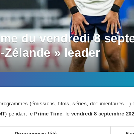
me du vendredi 8 septe
-Zélande » leader
rogrammes (émissions, films, séries, documentaires…) di
NT
) pendant le
Prime Time
, le
vendredi 8 septembre 20
Programmes télé
Nom