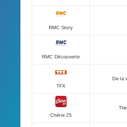
RMC Story
RMC Découverte
De la 
TFX
The
Chérie 25