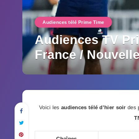
Audiences télé Prime Time
Audiences TV Pri
France / Nouvelle
Voici les
audiences télé d’hier soir
des p
T
Chaînes