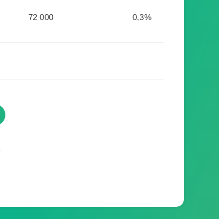
72 000
0,3%
TVProgramme respecte votre
vie privée