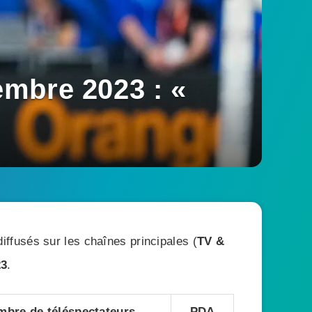
mbre 2023 : «
ffusés sur les chaînes principales (
TV &
23
.
bre de téléspectateurs
PDA