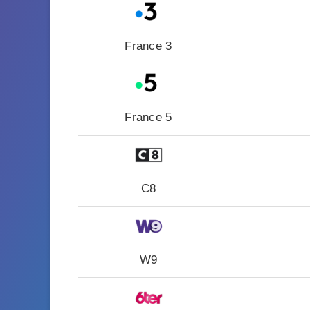
France 3
France 5
C8
W9