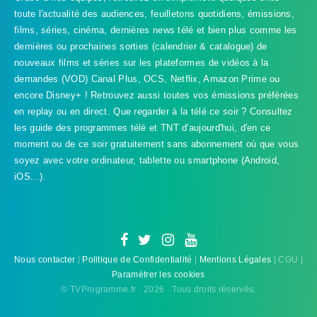
toute l'actualité des audiences, feuilletons quotidiens, émissions,
films, séries, cinéma, dernières news télé et bien plus comme les
dernières ou prochaines sorties (calendrier & catalogue) de
nouveaux films et séries sur les plateformes de vidéos à la
demandes (VOD) Canal Plus, OCS, Netflix, Amazon Prime ou
encore Disney+ ! Retrouvez aussi toutes vos émissions préférées
en replay ou en direct. Que regarder à la télé ce soir ? Consultez
les guide des programmes télé et TNT d'aujourd'hui, d'en ce
TVProgramme respecte votre vie
moment ou de ce soir gratuitement sans abonnement où que vous
privée
soyez avec votre ordinateur, tablette ou smartphone (Android,
iOS...).
TVProgramme utilise des Cookies dans le but de traiter
des données relatives à votre navigation afin
d'améliorer votre expérience en tant qu'utilisateur.
Personnaliser les cookies
Accepter
Nous contacter
|
Politique de Confidentialité
|
Mentions Légales
| CGU |
Paramétrer les cookies
© TVProgramme.fr · 2026 · Tous droits réservés.
Refuser