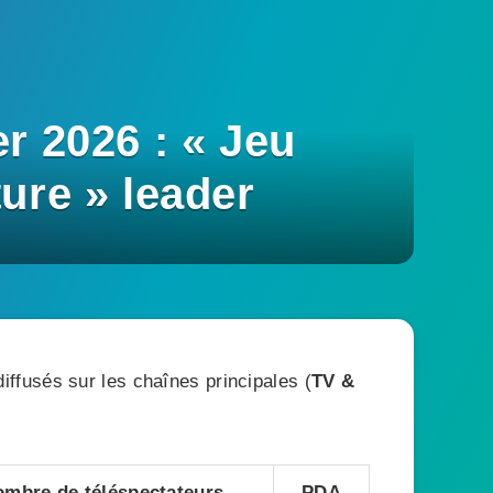
r 2026 : « Jeu
ure » leader
ffusés sur les chaînes principales (
TV &
mbre de téléspectateurs
PDA