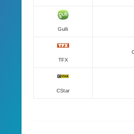
Gulli
TFX
CStar