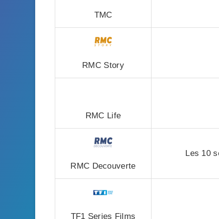
TMC
RMC Story
RMC Life
Les 10 s
RMC Decouverte
TF1 Series Films