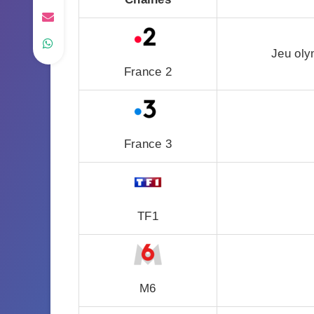
Jeu oly
France 2
France 3
TF1
M6