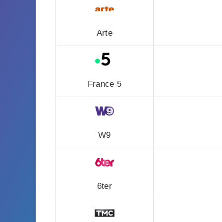
Arte
France 5
W9
6ter