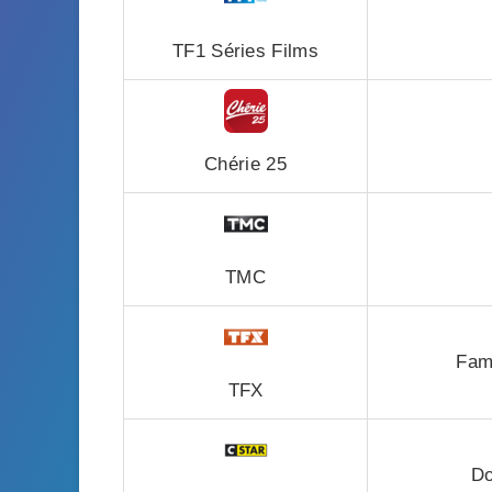
TF1 Séries Films
Chérie 25
TMC
Fami
TFX
Do