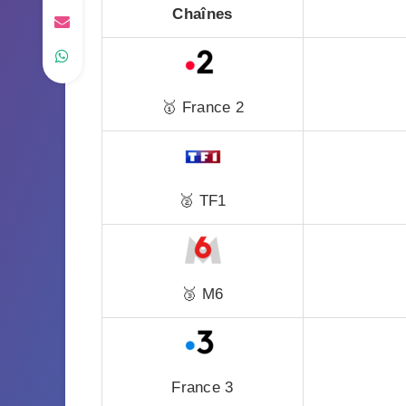
Chaînes
🥇 France 2
🥈 TF1
🥉 M6
France 3