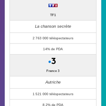
TF1
La chanson secrète
2 763 000
14%
France 3
Autriche
1 521 000
8,2%