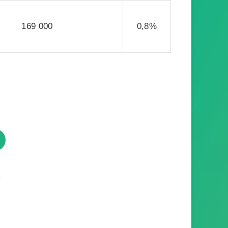
169 000
0,8%
TVProgramme respecte votre