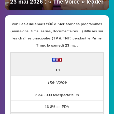
23 mai 2026 : « The Voice » leader
Voici les
audiences télé d’hier soir
des programmes
(émissions, films, séries, documentaires…) diffusés sur
les chaînes principales (
TV & TNT
) pendant le
Prime
Time
, le
samedi 23 mai
.
TF1
The Voice
2 346 000
16.8%