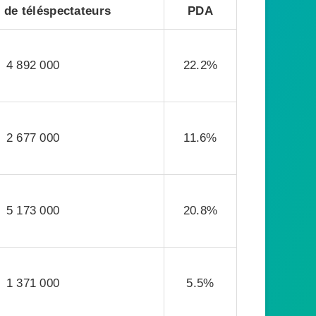
de téléspectateurs
PDA
4 892 000
22.2%
2 677 000
11.6%
5 173 000
20.8%
1 371 000
5.5%