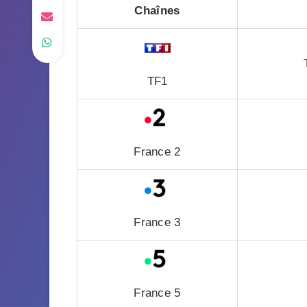
Chaînes
TF1
France 2
France 3
France 5