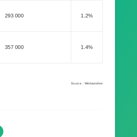
293 000
1.2%
357 000
1.4%
Source : Médiamétrie