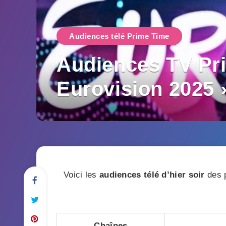
Audiences télé Prime Time
Audiences TV Pri
Eurovision 2025 
Voici les
audiences télé d’hier soir
des p
Chaînes