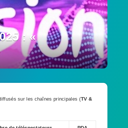
025 : «
ffusés sur les chaînes principales (
TV &
re de téléspectateurs
PDA