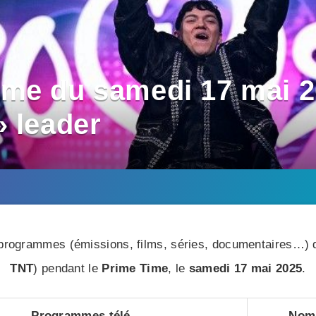
me du samedi 17 mai 2
» leader
rogrammes (émissions, films, séries, documentaires…) di
TNT
) pendant le
Prime Time
, le
samedi 17 mai 2025
.
Programmes télé
Nomb