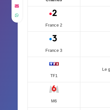
France 2
France 3
Le 
TF1
M6