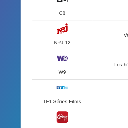
C8
V
NRJ 12
Les hé
W9
TF1 Séries Films