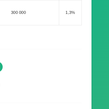
300 000
1,3%
TVProgramme respecte votre
vie privée