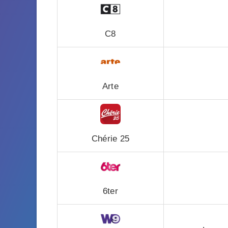
C8
Arte
Chérie 25
6ter