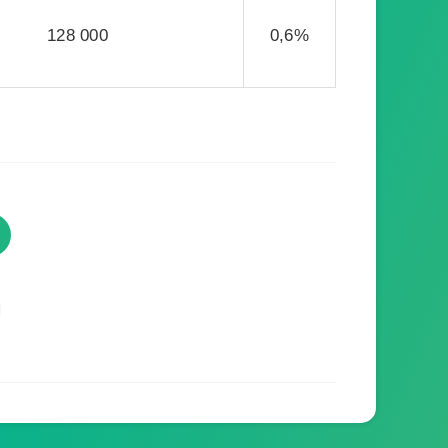
128 000
0,6%
TVProgramme respecte votre
vie privée