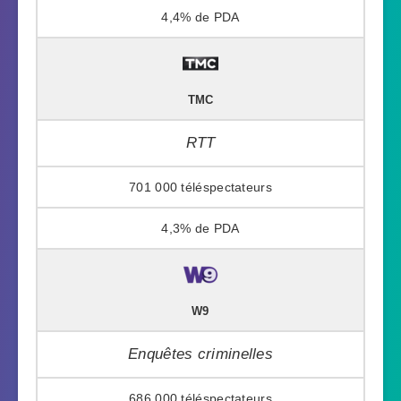
4,4%
TMC
RTT
701 000
4,3%
W9
Enquêtes criminelles
686 000