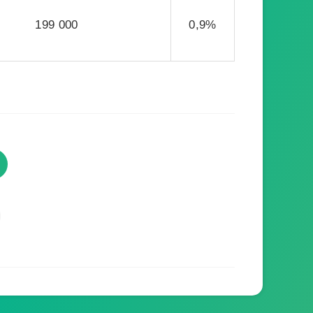
199 000
0,9%
TVProgramme respecte votre
vie privée