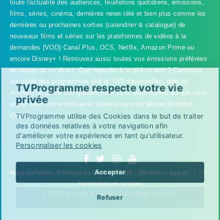
toute l'actualité des audiences, feuilletons quotidiens, émissions,
films, séries, cinéma, dernières news télé et bien plus comme les
dernières ou prochaines sorties (calendrier & catalogue) de
nouveaux films et séries sur les plateformes de vidéos à la
demandes (VOD) Canal Plus, OCS, Netflix, Amazon Prime ou
encore Disney+ ! Retrouvez aussi toutes vos émissions préférées
en replay ou en direct. Que regarder à la télé ce soir ? Consultez
les guide des programmes télé et TNT d'aujourd'hui, d'en ce
TVProgramme respecte votre vie
moment ou de ce soir gratuitement sans abonnement où que vous
privée
soyez avec votre ordinateur, tablette ou smartphone (Android,
iOS...).
TVProgramme utilise des Cookies dans le but de traiter
des données relatives à votre navigation afin
d'améliorer votre expérience en tant qu'utilisateur.
Personnaliser les cookies
Accepter
Nous contacter
|
Politique de Confidentialité
|
Mentions Légales
| CGU |
Paramétrer les cookies
© TVProgramme.fr · 2026 · Tous droits réservés.
Refuser