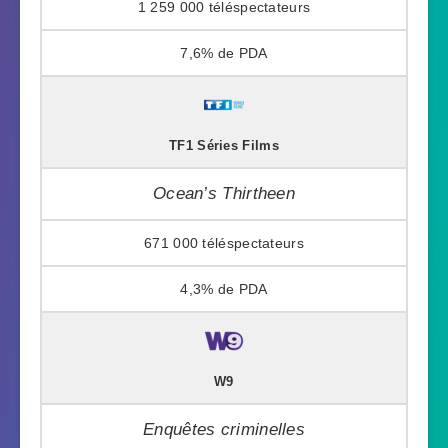
1 259 000
7,6%
TF1 Séries Films
Ocean’s Thirtheen
671 000
4,3%
W9
Enquêtes criminelles