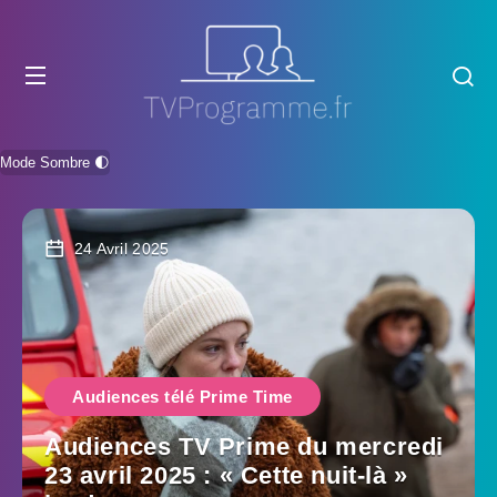
Mode Sombre 🌓
24 Avril 2025
Audiences télé Prime Time
Audiences TV Prime du mercredi
23 avril 2025 : « Cette nuit-là »