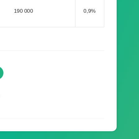
190 000
0,9%
TVProgramme respecte votre
vie privée