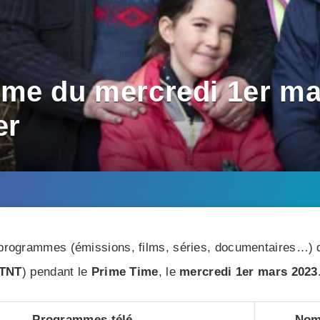
me du mercredi 1er mars
er
rogrammes (émissions, films, séries, documentaires…) di
TNT
) pendant le
Prime Time
, le
mercredi 1er mars 2023
Programmes télé
Nom