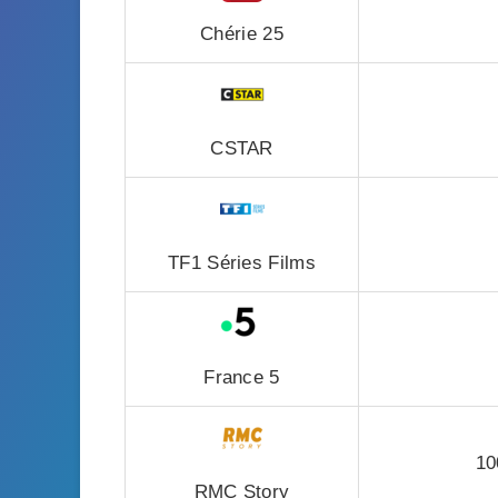
Chérie 25
CSTAR
TF1 Séries Films
France 5
10
RMC Story