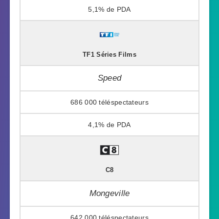
5,1%
TF1 Séries Films
Speed
686 000
4,1%
C8
Mongeville
642 000