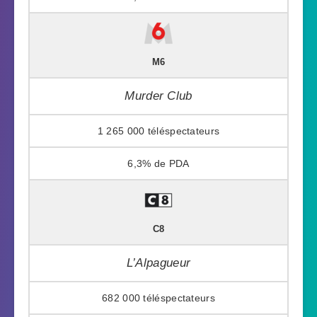
M6
Murder Club
1 265 000
6,3%
C8
L’Alpagueur
682 000