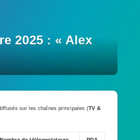
e 2025 : « Alex
ffusés sur les chaînes principales (
TV &
Nombre de téléspectateurs
PDA