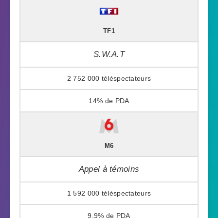
TF1
S.W.A.T
2 752 000
14%
M6
Appel à témoins
1 592 000
9,9%