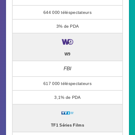
644 000
3%
W9
FBI
617 000
3,1%
TF1 Séries Films