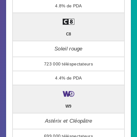
4.8%
C8
Soleil rouge
723 000
4.4%
W9
Astérix et Cléopâtre
699 000