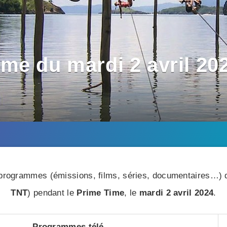
me du mardi 2 avril 202
rogrammes (émissions, films, séries, documentaires…) di
TNT
) pendant le
Prime Time
, le
mardi 2 avril 2024
.
Programmes télé