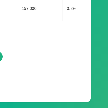
157 000
0,8%
TVProgramme respecte votre
vie privée