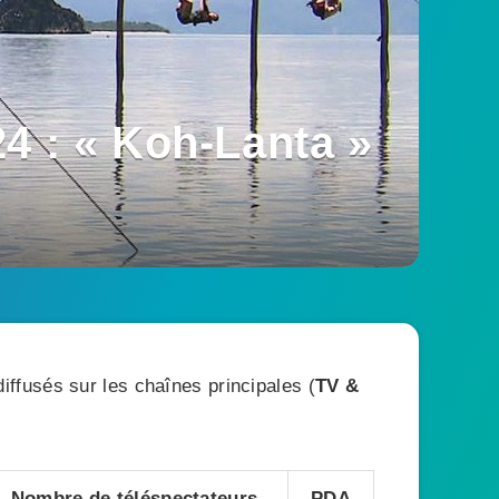
4 : « Koh-Lanta »
ffusés sur les chaînes principales (
TV &
Nombre de téléspectateurs
PDA