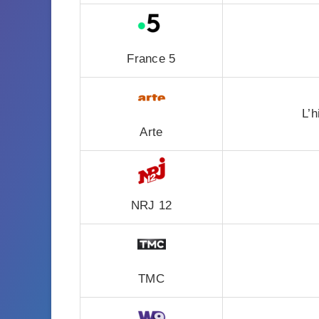
France 5
L’h
Arte
NRJ 12
TMC