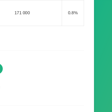
171 000
0.8%
TVProgramme respecte votre
vie privée