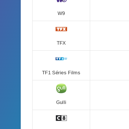
W9
TFX
TF1 Séries Films
Gulli