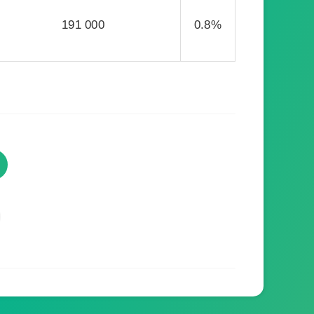
191 000
0.8%
TVProgramme respecte votre
vie privée