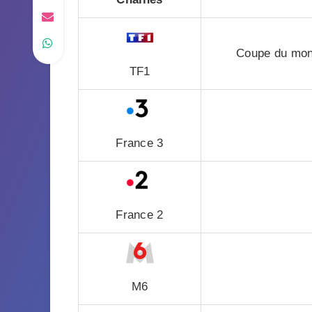
Coupe du mond
TF1
France 3
France 2
M6