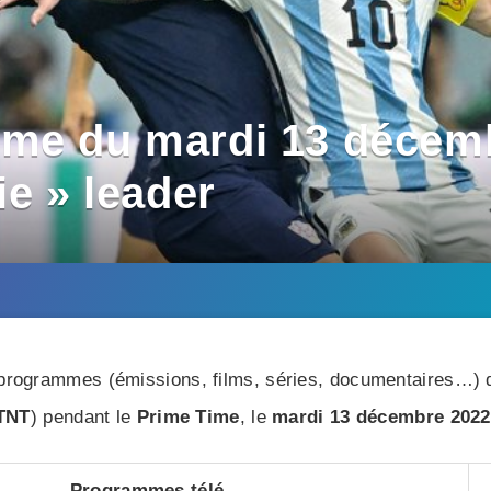
me du mardi 13 décemb
ie » leader
rogrammes (émissions, films, séries, documentaires…) di
TNT
) pendant le
Prime Time
, le
mardi 13 décembre 2022
Programmes télé