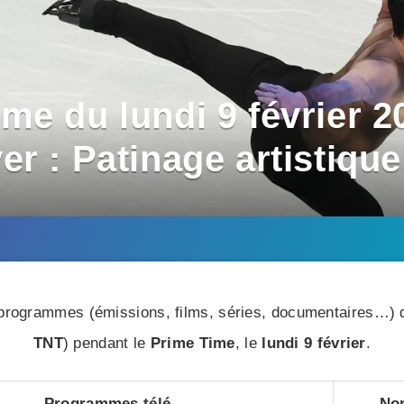
e du lundi 9 février 2
r : Patinage artistique
rogrammes (émissions, films, séries, documentaires…) di
TNT
) pendant le
Prime Time
, le
lundi 9 février
.
Programmes télé
Nom