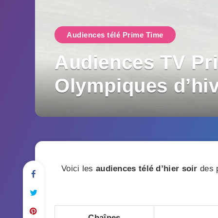
Audiences télé Prime Time
Audiences TV Prim
Olympiques d’hive
Voici les
audiences télé d’hier soir
des p
Chaînes