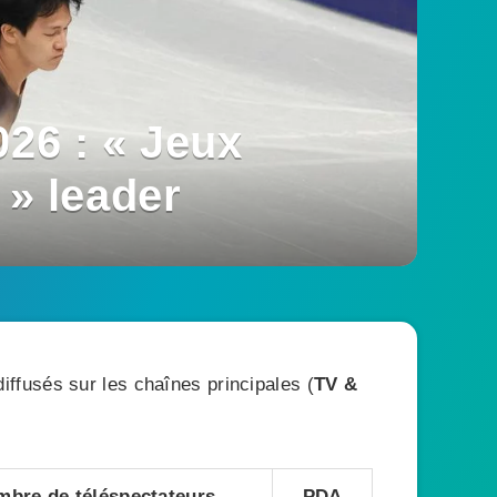
026 : « Jeux
 » leader
ffusés sur les chaînes principales (
TV &
bre de téléspectateurs
PDA