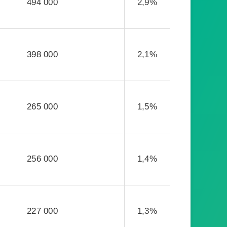
494 000
2,9%
398 000
2,1%
265 000
1,5%
256 000
1,4%
227 000
1,3%