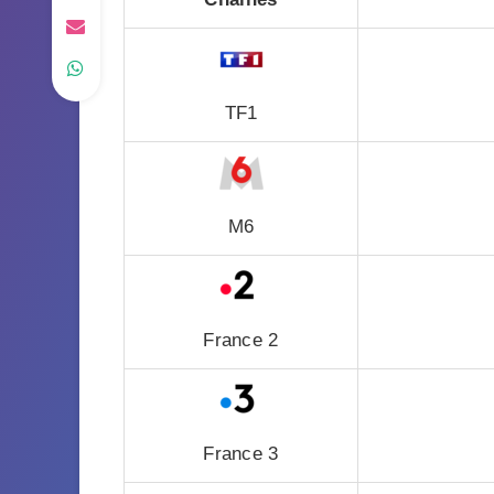
TF1
M6
France 2
France 3