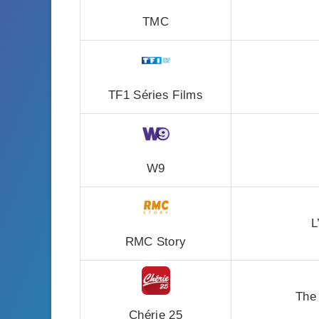
TMC
TF1 Séries Films
W9
L
RMC Story
The 
Chérie 25