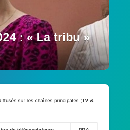
24 : « La tribu »
ffusés sur les chaînes principales (
TV &
re de téléspectateurs
PDA