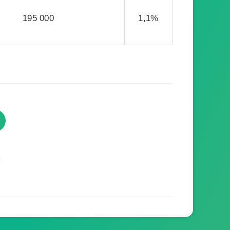
195 000
1,1%
TVProgramme respecte votre
vie privée