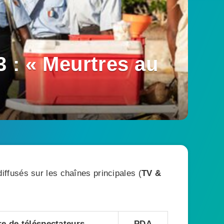
3 : « Meurtres au
ffusés sur les chaînes principales (
TV &
e de téléspectateurs
PDA