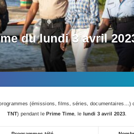
e du lundi 3 avril 202
rogrammes (émissions, films, séries, documentaires…) di
TNT
) pendant le
Prime Time
, le
lundi 3 avril 2023
.
Programmes télé
Nombr