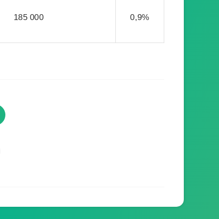
185 000
0,9%
TVProgramme respecte votre
vie privée