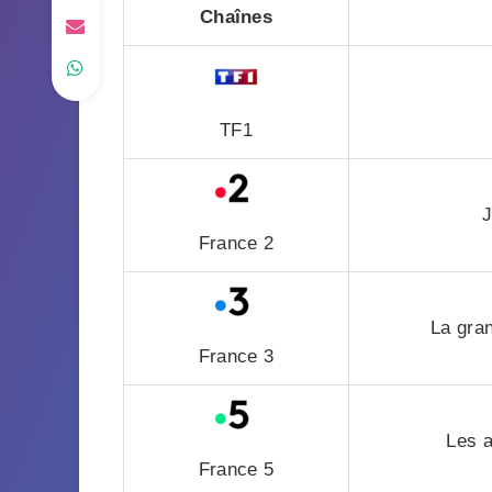
Chaînes
TF1
J
France 2
La gra
France 3
Les 
France 5