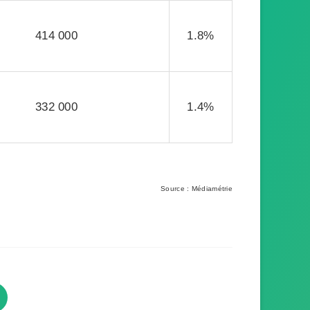
414 000
1.8%
332 000
1.4%
Source : Médiamétrie