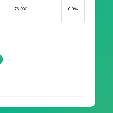
176 000
0,9%
TVProgramme respecte votre
vie privée