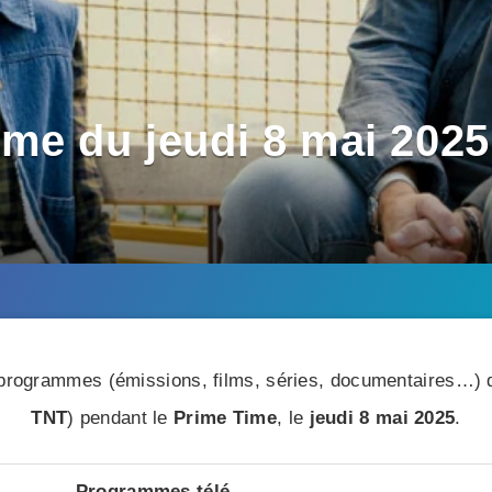
me du jeudi 8 mai 2025 
rogrammes (émissions, films, séries, documentaires…) di
TNT
) pendant le
Prime Time
, le
jeudi 8 mai 2025
.
Programmes télé