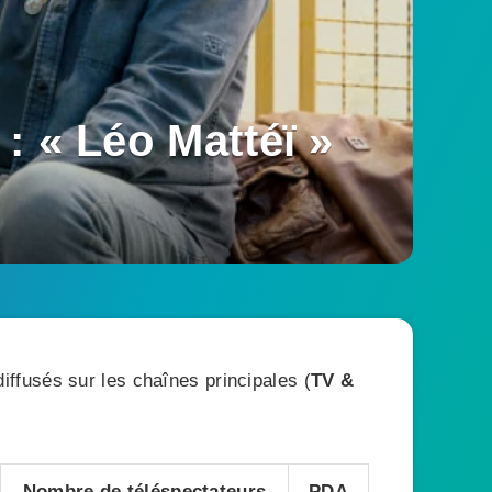
: « Léo Mattéï »
ffusés sur les chaînes principales (
TV &
Nombre de téléspectateurs
PDA