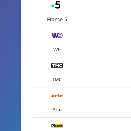
France 5
W9
TMC
Arte