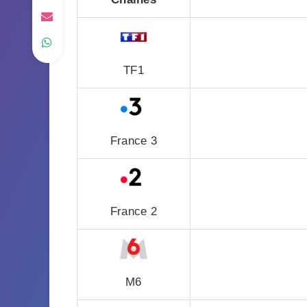
TF1
France 3
France 2
M6