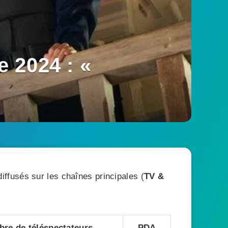
 2024 : «
ffusés sur les chaînes principales (
TV &
re de téléspectateurs
PDA