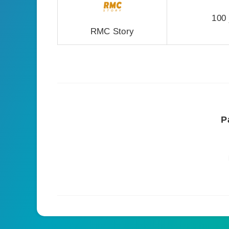
100 
RMC Story
P