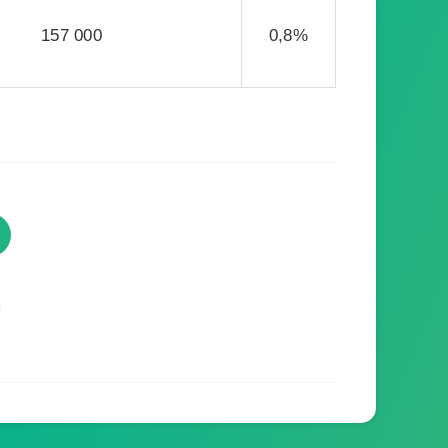
157 000
0,8%
TVProgramme respecte votre
vie privée