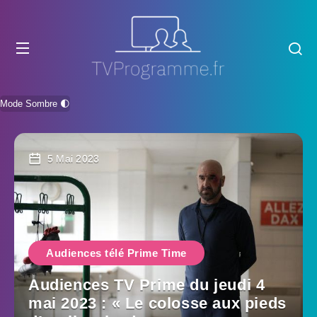
Mode Sombre 🌓
5 Mai 2023
Audiences télé Prime Time
Audiences TV Prime du jeudi 4
mai 2023 : « Le colosse aux pieds